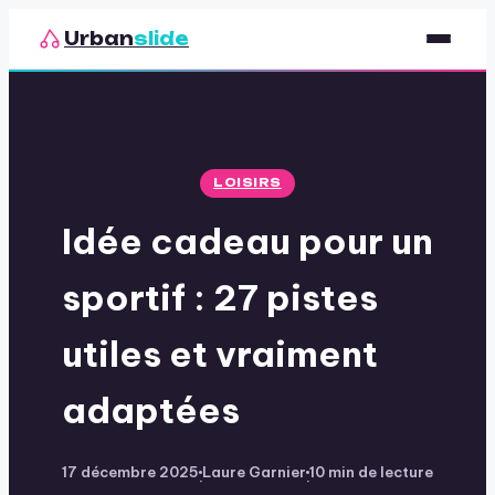
Urban
slide
Sport
Nutrition
LOISIRS
Santé & Bien-être
Idée cadeau pour un
Loisirs
sportif : 27 pistes
utiles et vraiment
adaptées
17 décembre 2025
Laure Garnier
10 min de lecture
·
·