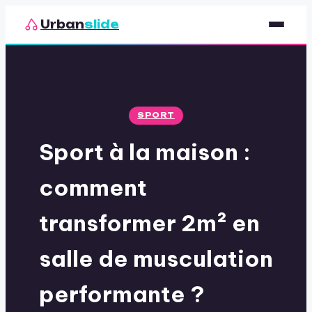
Urban
slide
Sport
Nutrition
SPORT
Santé & Bien-être
Sport à la maison :
Loisirs
comment
transformer 2m² en
salle de musculation
performante ?