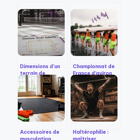
Dimensions d’un
Championnat de
terrain de
France d’aviron
badminton : les 4
2025 : des
cm qui changent
bassins de Vichy à
tout
l’indoor de
Charléty, le guide
des épreuves et
qualifications
Accessoires de
Haltérophilie :
musculation
maîtriser