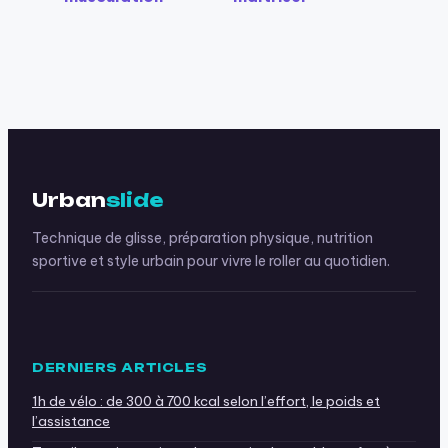
maison : 5 outils
l’arraché et
compacts pour
l’épaulé-jeté pour
progresser sans
transformer sa
encombrer votre
puissance et sa
intérieur
posture
Urban
slide
Technique de glisse, préparation physique, nutrition
sportive et style urbain pour vivre le roller au quotidien.
DERNIERS ARTICLES
1h de vélo : de 300 à 700 kcal selon l’effort, le poids et
l’assistance