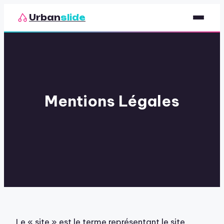
Urban
slide
Sport
Nutrition
Santé & Bien-être
Mentions Légales
Loisirs
Le « site » est le terme représentant le site