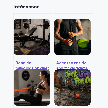
Intéresser :
Banc de
Accessoires de
musculation avec
sport : gadgets
poids : 270 kg de
inutiles ou leviers
résistance et 10
réels pour
réglages pour un
booster vos
home-gym
performances ?
complet