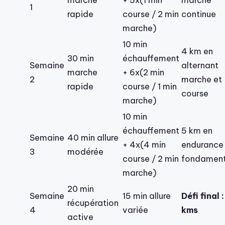
1
rapide
course / 2 min
continue
marche)
10 min
4 km en
30 min
échauffement
Semaine
alternant
marche
+ 6x(2 min
2
marche et
rapide
course / 1 min
course
marche)
10 min
échauffement
5 km en
Semaine
40 min allure
+ 4x(4 min
endurance
3
modérée
course / 2 min
fondament
marche)
20 min
Semaine
15 min allure
Défi final :
récupération
4
variée
kms
active