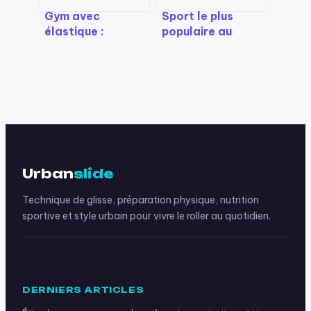
Gym avec
Sport le plus
élastique :
populaire au
pourquoi
monde : le
remplacer vos
football domine,
haltères par une
le cricket
résistance
surprend et le
progressive ?
basketball
s’impose
Urban
slide
Technique de glisse, préparation physique, nutrition
sportive et style urbain pour vivre le roller au quotidien.
DERNIERS ARTICLES