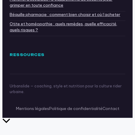
grimper en toute confiance
Béquille pharmacie : comment bien choisir et où l’acheter
Otite et homéopathie : quels remèdes, quelle efficacité,
quels risques ?
RESSOURCES
Urbanslide — coaching, style et nutrition pour la culture rider
urbaine.
Mentions légales
Politique de confidentialité
Contact
Retour
en