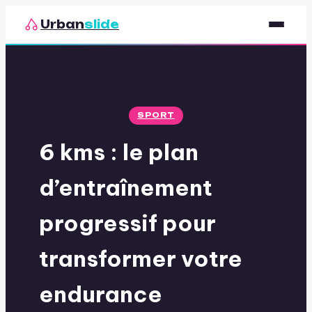
Urban
slide
Sport
Nutrition
SPORT
Santé & Bien-être
6 kms : le plan
Loisirs
d’entraînement
progressif pour
transformer votre
endurance