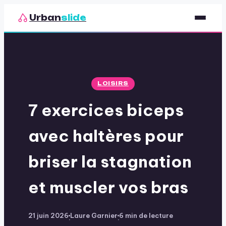
Urban
slide
Sport
Nutrition
LOISIRS
Santé & Bien-être
7 exercices biceps
Loisirs
avec haltères pour
briser la stagnation
et muscler vos bras
21 juin 2026
Laure Garnier
6 min de lecture
·
·