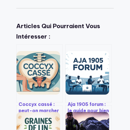
Articles Qui Pourraient Vous
Intéresser :
Coccyx cassé :
Aja 1905 forum :
peut-on marcher
le guide pour bien
et comment s’en
utiliser la
remettre ?
communauté
supporters