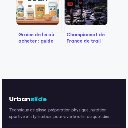
Graine de lin où
Championnat de
acheter : guide
France de trail
pratique pour bien
2025 :
choisir
durcissement des
minimas VK et
défis techniques
en Vanoise
Urban
slide
Technique de glisse, préparation physique, nutrition
sportive et style urbain pour vivre le roller au quotidien.