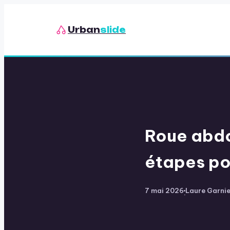
Urban
slide
Roue abdo
étapes po
7 mai 2026
Laure Garnie
·