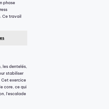
en phase
ress
e
. Ce travail
res
, les dentelés,
ur stabiliser
 Cet exercice
e core, ce qui
n, l’escalade