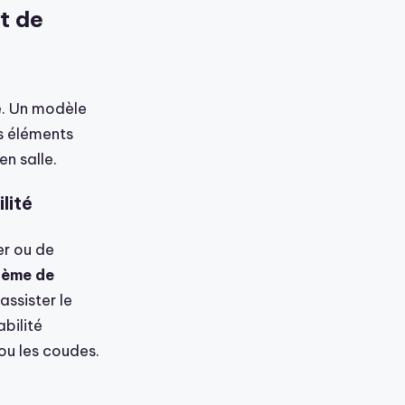
et de
é. Un modèle
s éléments
n salle.
lité
er ou de
tème de
assister le
abilité
 ou les coudes.