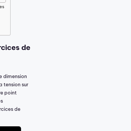
es
rcices de
ne dimension
 tension sur
re point
es
rcices de