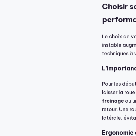
Choisir s
perform
Le choix de v
instable augm
techniques à v
L’importanc
Pour les début
laisser la ro
freinage
ou un
retour. Une ro
latérale, évita
Ergonomie 