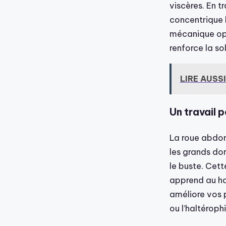
viscères. En t
concentrique l
mécanique op
renforce la so
LIRE AUSSI
Un travail 
La roue abdomi
les grands dor
le buste. Cet
apprend au ha
améliore vos 
ou l’haltérophi