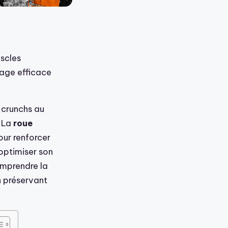
scles
nage efficace
 crunchs au
. La
roue
ur renforcer
optimiser son
omprendre la
n préservant