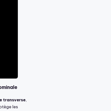
ominale
e transverse
,
rotège les