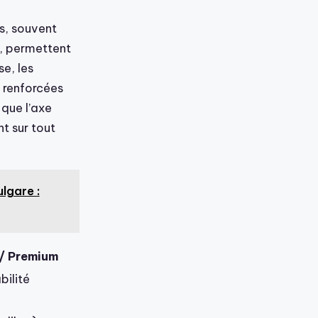
s, souvent
, permettent
e, les
 renforcées
 que l’axe
nt sur tout
lgare :
/ Premium
bilité