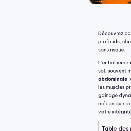
Découvrez com
profonds, choi
sans risque.
L’entraînement
sol, souvent 
abdominale
,
les muscles p
gainage dynam
mécanique de 
votre intégrit
Table des