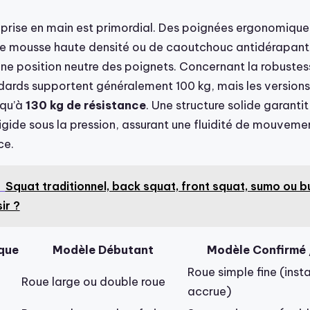
 prise en main est primordial. Des poignées ergonomique
e mousse haute densité ou de caoutchouc antidérapant
ne position neutre des poignets. Concernant la robustess
ards supportent généralement 100 kg, mais les versions
squ’à
130 kg de résistance
. Une structure solide garantit
rigide sous la pression, assurant une fluidité de mouveme
ce.
Squat traditionnel, back squat, front squat, sumo ou bu
ir ?
que
Modèle Débutant
Modèle Confirmé 
Roue simple fine (insta
Roue large ou double roue
accrue)