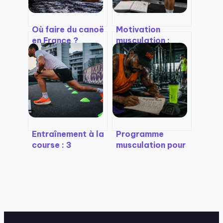
Où faire du canoë
Motivation
en France ?
musculation :
Gorges sauvages,
l’erreur des 6
rivières familiales
séances par
et spots secrets
semaine qui vous
fera arrêter en 3
mois
Entraînement à la
Programme
course : 3
musculation pour
séances par
une semaine :
semaine et la
pourquoi
règle des 10 %
multiplier les
pour progresser
séances bloque
sans se blesser
votre progression