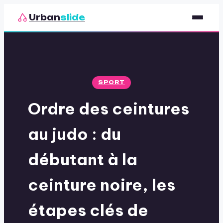
Urban
slide
Sport
Nutrition
SPORT
Santé & Bien-être
Ordre des ceintures
Loisirs
au judo : du
débutant à la
ceinture noire, les
étapes clés de