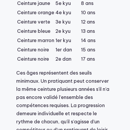
Ceinture jaune
5e kyu
8 ans
Ceinture orange
4e kyu
10 ans
Ceinture verte
3e kyu
12 ans
Ceinture bleue
2e kyu
13 ans
Ceinture marron
1er kyu
14 ans
Ceinture noire
1er dan
15 ans
Ceinture noire
2e dan
17 ans
Ces âges représentent des seuils
minimaux. Un pratiquant peut conserver
la même ceinture plusieurs années s’il n’a
pas encore validé l’ensemble des
compétences requises. La progression
demeure individuelle et respecte le
rythme de chacun, qu’il s’agisse d’un
compétiteur ou d’un pratiquant de loisir.