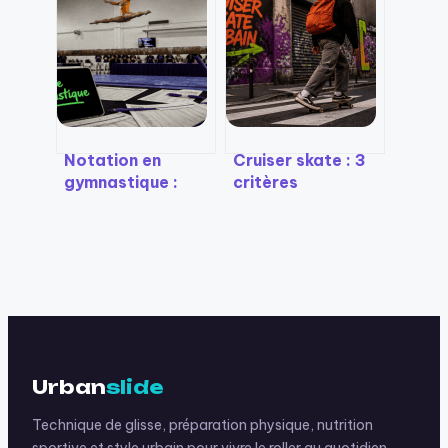
pourquoi
sa planche pour
multiplier les
allier stabilité,
séances bloque
vitesse et style ?
votre progression
Notation en
Cruiser skate : 3
gymnastique :
critères
comment calculer
techniques pour
votre score,
transformer vos
maximiser la
trajets urbains
difficulté et
limiter les
pénalités
Urban
slide
Technique de glisse, préparation physique, nutrition
sportive et style urbain pour vivre le roller au quotidien.