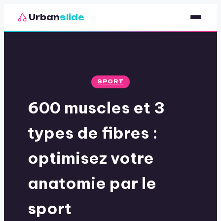
Urban
slide
Sport
Nutrition
SPORT
Santé & Bien-être
600 muscles et 3
Loisirs
types de fibres :
optimisez votre
anatomie par le
sport