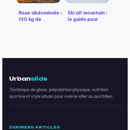
Roue abdominale :
Ski all mountain :
130 kg de
le guide pour
résistance et 4
choisir votre
étapes pour un
largeur idéale de
gainage efficace
80 à 100 mm
sans risque
Urban
slide
Technique de glisse, préparation physique, nutrition
sportive et style urbain pour vivre le roller au quotidien.
DERNIERS ARTICLES