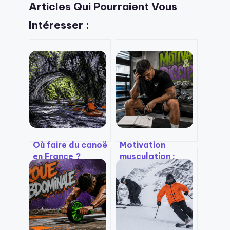
Articles Qui Pourraient Vous
Intéresser :
Où faire du canoë
Motivation
en France ?
musculation :
Gorges sauvages,
l’erreur des 6
rivières familiales
séances par
et spots secrets
semaine qui vous
fera arrêter en 3
mois