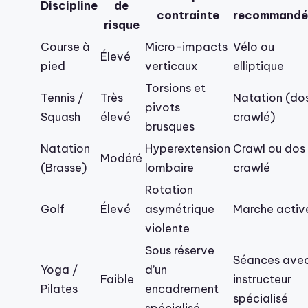
Discipline
de
contrainte
recommandé
risque
Course à
Micro-impacts
Vélo ou
Élevé
pied
verticaux
elliptique
Torsions et
Tennis /
Très
Natation (do
pivots
Squash
élevé
crawlé)
brusques
Natation
Hyperextension
Crawl ou dos
Modéré
(Brasse)
lombaire
crawlé
Rotation
Golf
Élevé
asymétrique
Marche activ
violente
Sous réserve
Séances ave
Yoga /
d’un
Faible
instructeur
Pilates
encadrement
spécialisé
spécialisé