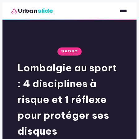
Urban
slide
Sport
Nutrition
SPORT
Santé & Bien-être
Lombalgie au sport
Loisirs
: 4 disciplines à
risque et 1 réflexe
pour protéger ses
disques