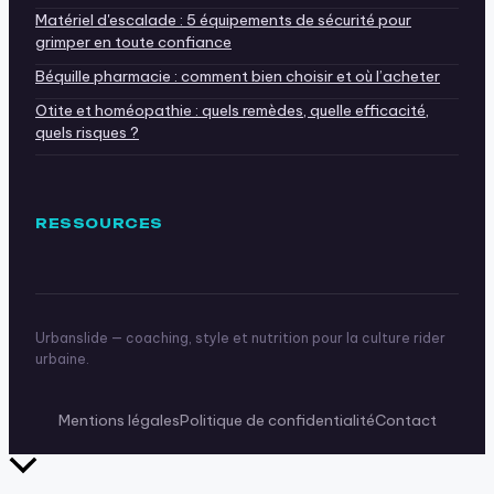
Matériel d'escalade : 5 équipements de sécurité pour
grimper en toute confiance
Béquille pharmacie : comment bien choisir et où l’acheter
Otite et homéopathie : quels remèdes, quelle efficacité,
quels risques ?
RESSOURCES
Urbanslide — coaching, style et nutrition pour la culture rider
urbaine.
Mentions légales
Politique de confidentialité
Contact
Retour
en