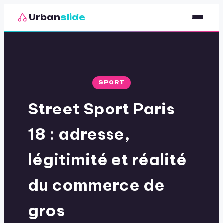
Urban
slide
Sport
Nutrition
SPORT
Santé & Bien-être
Street Sport Paris
Loisirs
18 : adresse,
légitimité et réalité
du commerce de
gros