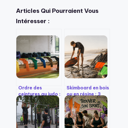
Articles Qui Pourraient Vous
Intéresser :
Ordre des
Skimboard en bois
ceintures au judo :
ou en résine : 3
du débutant à la
critères pour
ceinture noire, les
choisir la planche
étapes clés de
qui arrive pile au
votre progression
nombril