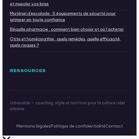
et muscler vos bras
Matériel d'escalade : 5 équipements de sécurité pour
grimper en toute confiance
Béquille pharmacie : comment bien choisir et où l’acheter
Otite et homéopathie : quels remèdes, quelle efficacité,
quels risques ?
RESSOURCES
Urbanslide — coaching, style et nutrition pour la culture rider
urbaine.
Mentions légales
Politique de confidentialité
Contact
Retour