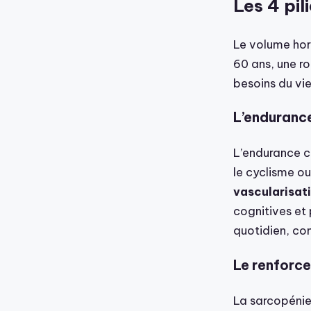
Les 4 pil
Le volume hora
60 ans, une r
besoins du viei
L’endurance
L’endurance ca
le cyclisme ou
vascularisat
cognitives et 
quotidien, co
Le renforce
La sarcopénie,