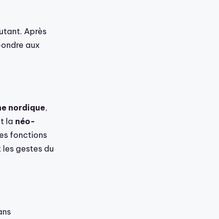
autant. Après
pondre aux
e nordique
,
t la
néo-
les fonctions
 les gestes du
ans