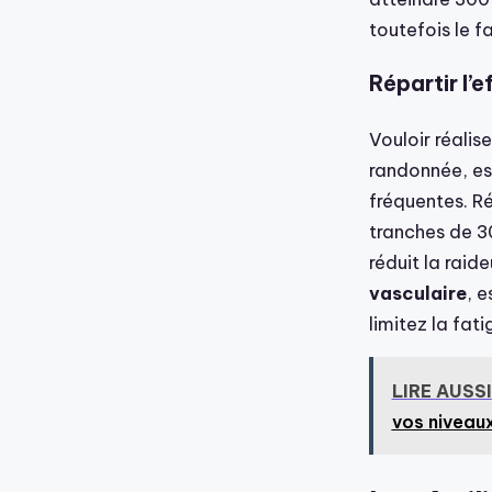
toutefois le f
Répartir l’e
Vouloir réalis
randonnée, est
fréquentes. R
tranches de 3
réduit la raid
vasculaire
, e
limitez la fat
LIRE AUSSI
vos niveau