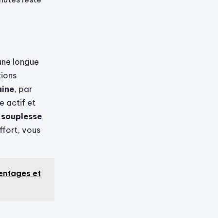
’une longue
tions
aine
, par
 actif et
a
souplesse
effort, vous
centages et