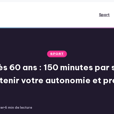
Sport
SPORT
ès 60 ans : 150 minutes par
enir votre autonomie et pré
ier
6 min de lecture
·