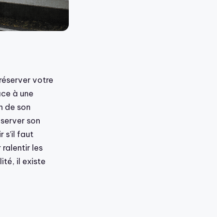
éserver votre
âce à une
n de son
éserver son
 s’il faut
alentir les
té, il existe