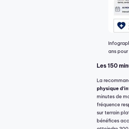
Infograp
ans pour
Les 150 min
La recommand
physique d’i
minutes de mo
fréquence res
sur terrain pl
bénéfices accr
atteindre 300