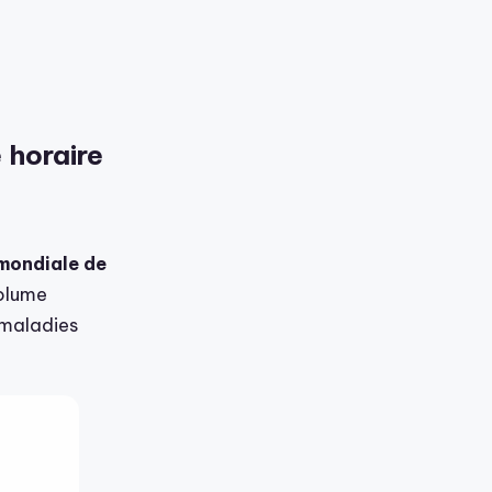
 horaire
mondiale de
volume
 maladies