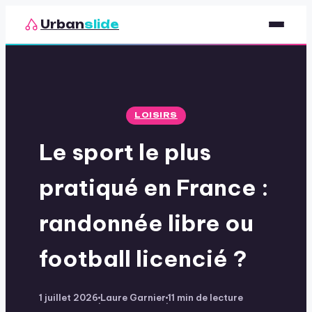
Urban
slide
Sport
Nutrition
LOISIRS
Santé & Bien-être
Le sport le plus
Loisirs
pratiqué en France :
randonnée libre ou
football licencié ?
1 juillet 2026
Laure Garnier
11 min de lecture
·
·