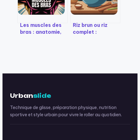
Les muscles des
Riz brun ou riz
bras : anatomie,
complet :
exercices et
bienfaits,
conseils pour
différences et
progresser
conseils pratiques
Urban
slide
Technique de glisse, préparation physique, nutrition
sportive et style urbain pour vivre le roller au quotidien.