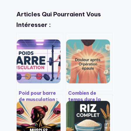
Articles Qui Pourraient Vous
Intéresser :
Poid pour barre
Combien de
de musculation :
temps dure la
bien choisir ses
douleur après
charges pour
opération épaule :
progresser sans
ce qu’il faut
risque
vraiment savoir