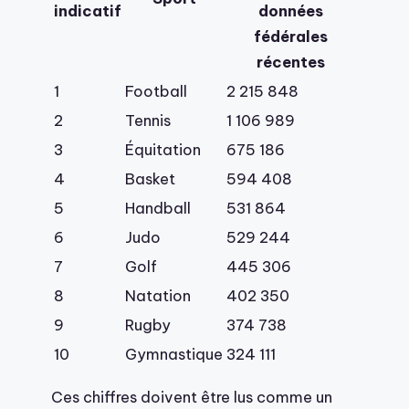
indicatif
données
fédérales
récentes
1
Football
2 215 848
2
Tennis
1 106 989
3
Équitation
675 186
4
Basket
594 408
5
Handball
531 864
6
Judo
529 244
7
Golf
445 306
8
Natation
402 350
9
Rugby
374 738
10
Gymnastique
324 111
Ces chiffres doivent être lus comme un