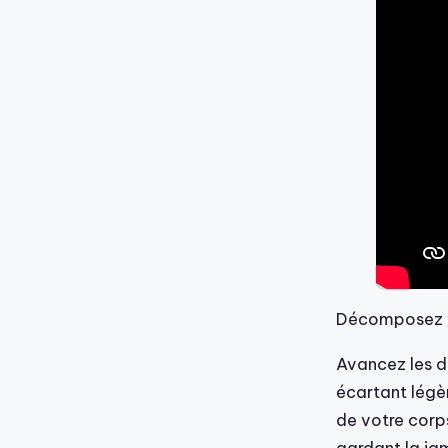
Décomposez v
Avancez les d
écartant légèr
de votre corps
gardant la ja