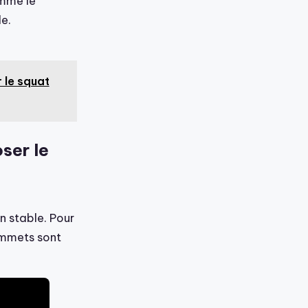
omme le
e.
 le squat
ser le
n stable. Pour
sommets sont