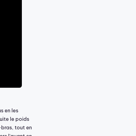
s en les
uite le poids
-bras, tout en
ers l’avant en