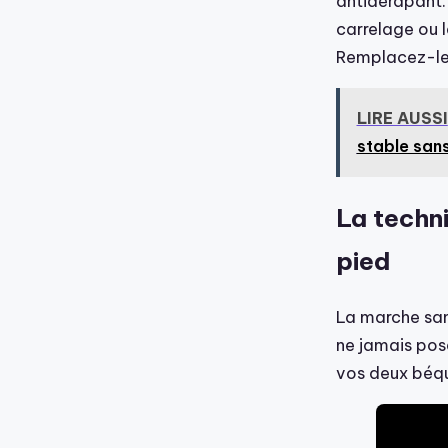
antidérapant.
carrelage ou 
Remplacez-les 
LIRE AUSSI
stable sans
La techni
pied
La marche san
ne jamais pose
vos deux béqui