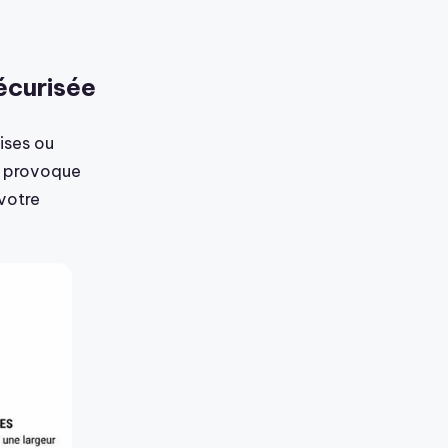
écurisée
ises ou
if provoque
votre