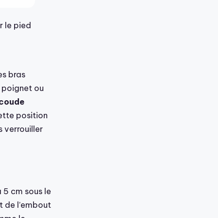
 le pied
es bras
e poignet ou
 coude
ette position
verrouiller
 à 5 cm sous le
t de l’embout