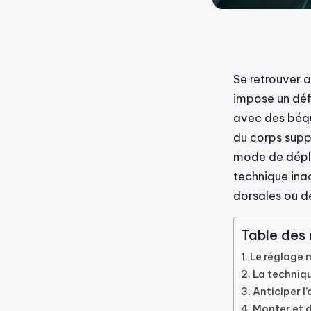
Se retrouver 
impose un défi
avec des béqu
du corps supp
mode de dépla
technique ina
dorsales ou de
Table des
Le réglage m
La techniqu
Anticiper l
Monter et d