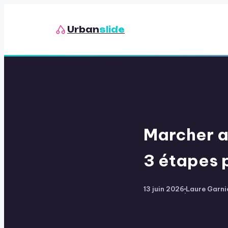
Urban
slide
Marcher av
3 étapes 
13 juin 2026
Laure Garni
·