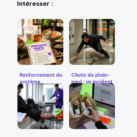
Intéresser :
Renforcement du
Chute de plain-
système
pied : un incident
immunitaire : 70 %
perçu comme
de vos défenses
mineur, pourtant
résident dans vos
responsable de 7
intestins
000 incapacités
permanentes par
an