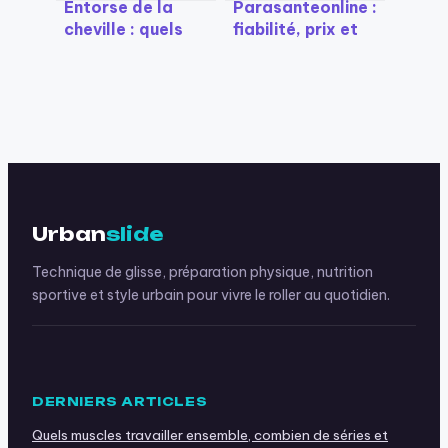
Entorse de la
Parasanteonline :
cheville : quels
fiabilité, prix et
gestes
cashback de 2% à
immédiats,
la loupe
erreurs à éviter et
étapes de
guérison ?
Urban
slide
Technique de glisse, préparation physique, nutrition
sportive et style urbain pour vivre le roller au quotidien.
DERNIERS ARTICLES
Quels muscles travailler ensemble, combien de séries et