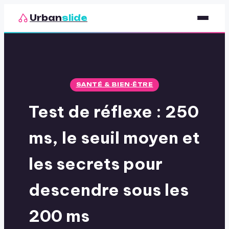
Urban
slide
Sport
Nutrition
SANTÉ & BIEN-ÊTRE
Santé & Bien-être
Test de réflexe : 250
Loisirs
ms, le seuil moyen et
les secrets pour
descendre sous les
200 ms