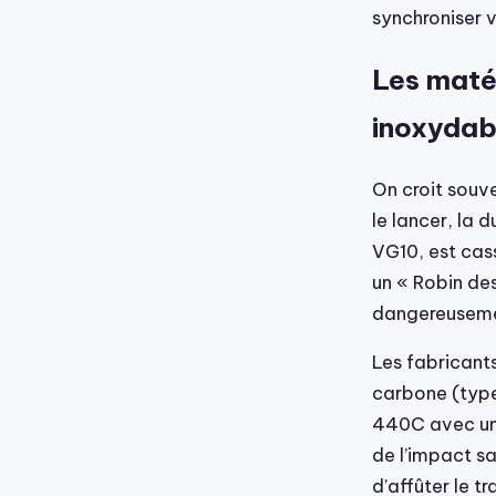
synchroniser v
Les matér
inoxydabl
On croit souve
le lancer, la 
VG10, est cas
un « Robin des
dangereuseme
Les fabricants
carbone (type
440C avec un 
de l’impact sa
d’affûter le t