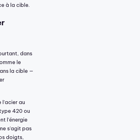
e à la cible.
er
ourtant, dans
 comme le
ans la cible —
er
 l’acier au
(type 420 ou
t l’énergie
 ne s’agit pas
os doigts,