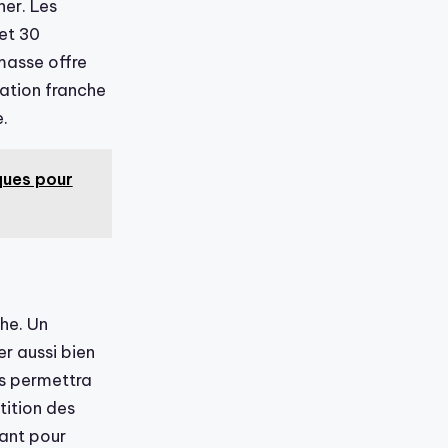
her. Les
et 30
masse offre
tration franche
e.
iques pour
che. Un
er aussi bien
us permettra
tition des
nant pour