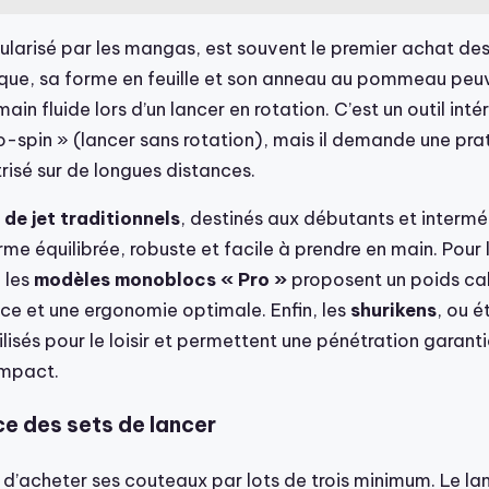
ularisé par les mangas, est souvent le premier achat de
étique, sa forme en feuille et son anneau au pommeau peu
main fluide lors d’un lancer en rotation. C’est un outil int
 no-spin » (lancer sans rotation), mais il demande une pr
risé sur de longues distances.
de jet traditionnels
, destinés aux débutants et intermé
rme équilibrée, robuste et facile à prendre en main. Pour 
 les
modèles monoblocs « Pro »
proposent un poids cali
nce et une ergonomie optimale. Enfin, les
shurikens
, ou é
isés pour le loisir et permettent une pénétration garant
’impact.
e des sets de lancer
lé d’acheter ses couteaux par lots de trois minimum. Le la