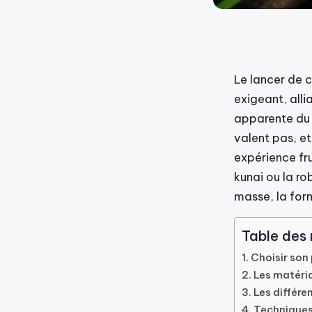
Le lancer de c
exigeant, alli
apparente du 
valent pas, e
expérience fru
kunai ou la ro
masse, la form
Table des
Choisir son 
Les matéria
Les différe
Techniques 