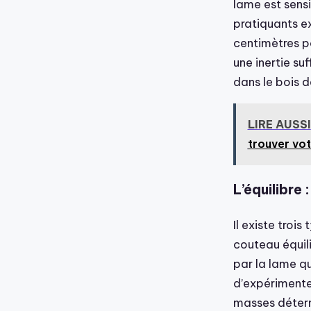
lame est sensi
pratiquants e
centimètres p
une inertie su
dans le bois d
LIRE AUSSI
trouver vot
L’équilibre 
Il existe troi
couteau équili
par la lame q
d’expérimenter
masses détermi