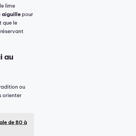
le lime
e
aiguille
pour
t que le
préservant
i au
adition ou
s orienter
éale de 80 à