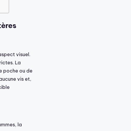
tères
aspect visuel.
ictes. La
de poche ou de
aucune vis et,
ible
rammes, la