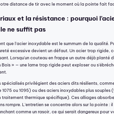
otre distance de tir avec le moment où la pointe fait fac
iaux et la résistance : pourquoi l’aci
e ne suffit pas
nt que l’acier inoxydable est le summum de la qualité. P
dureté excessive devient un défaut. Un acier trop rigide,
sant. Lorsqu’un couteau en frappe un autre déjà planté d
 Bois » — une lame trop rigide peut exploser ou s’ébréch
nt.
 spécialisés privilégient des aciers dits résilients, comme
 1075 ou 1095) ou des aciers inoxydables plus souples 
traitement thermique spécifique). Ces alliages absorben
ns rompre. L’entretien se concentre alors sur la pointe : il
ranchant comme un rasoir, ce qui serait dangereux pour v