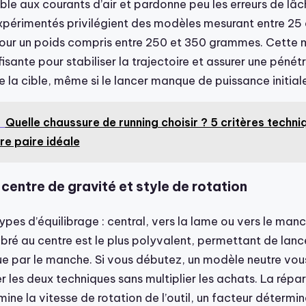
ble aux courants d’air et pardonne peu les erreurs de lâc
xpérimentés privilégient des modèles mesurant entre 25 
our un poids compris entre 250 et 350 grammes. Cette 
ffisante pour stabiliser la trajectoire et assurer une péné
e la cible, même si le lancer manque de puissance initial
Quelle chaussure de running choisir ? 5 critères techn
re paire idéale
: centre de gravité et style de rotation
s types d’équilibrage : central, vers la lame ou vers le man
bré au centre est le plus polyvalent, permettant de lanc
ue par le manche. Si vous débutez, un modèle neutre vo
 les deux techniques sans multiplier les achats. La répar
ne la vitesse de rotation de l’outil, un facteur détermi