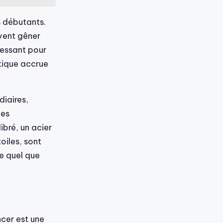
s débutants.
vent gêner
éressant pour
atique accrue
diaires,
les
bré, un acier
toiles, sont
ie quel que
ncer est une