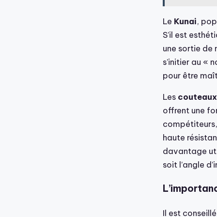
Le
Kunai
, pop
S’il est esth
une sortie de 
s’initier au «
pour être maît
Les
couteaux 
offrent une fo
compétiteurs,
haute résista
davantage util
soit l’angle d
L’importanc
Il est conseil