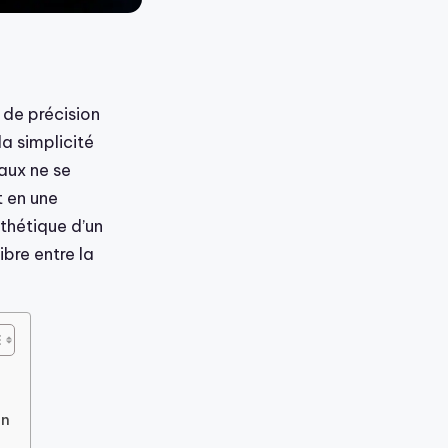
 de précision
la simplicité
aux ne se
t en une
sthétique d’un
bre entre la
on