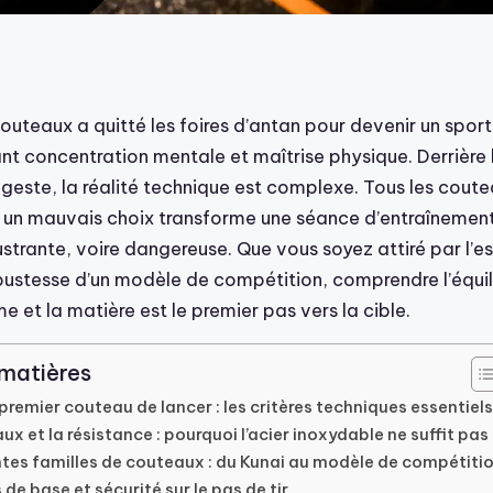
outeaux a quitté les foires d’antan pour devenir un sport
ant concentration mentale et maîtrise physique. Derrière 
geste, la réalité technique est complexe. Tous les coute
t un mauvais choix transforme une séance d’entraînemen
strante, voire dangereuse. Que vous soyez attiré par l’e
bustesse d’un modèle de compétition, comprendre l’équili
e et la matière est le premier pas vers la cible.
 matières
premier couteau de lancer : les critères techniques essentiels
ux et la résistance : pourquoi l’acier inoxydable ne suffit pas
ntes familles de couteaux : du Kunai au modèle de compétiti
de base et sécurité sur le pas de tir