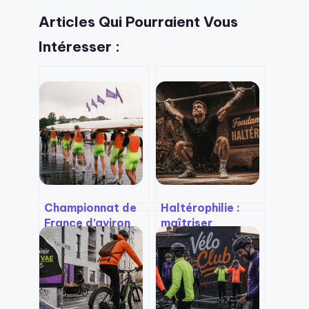
Articles Qui Pourraient Vous
Intéresser :
Championnat de
Haltérophilie :
France d’aviron
maîtriser
2025 : des
l’arraché et
bassins de Vichy à
l’épaulé-jeté pour
l’indoor de
transformer sa
Charléty, le guide
puissance et sa
des épreuves et
posture