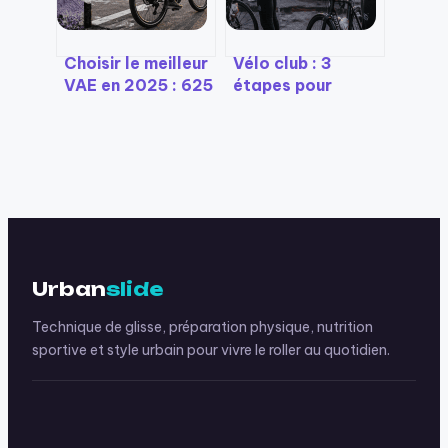
qualifications
Choisir le meilleur
Vélo club : 3
VAE en 2025 : 625
étapes pour
Wh et 35 points
réussir son
de contrôle pour
inscription et
un achat durable
choisir la
structure idéale
Urban
slide
Technique de glisse, préparation physique, nutrition
sportive et style urbain pour vivre le roller au quotidien.