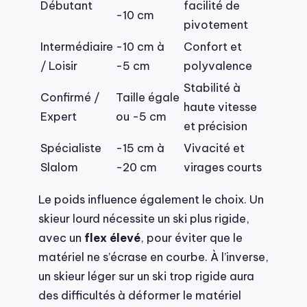
Débutant
facilité de
-10 cm
pivotement
Intermédiaire
-10 cm à
Confort et
/ Loisir
-5 cm
polyvalence
Stabilité à
Confirmé /
Taille égale
haute vitesse
Expert
ou -5 cm
et précision
Spécialiste
-15 cm à
Vivacité et
Slalom
-20 cm
virages courts
Le poids influence également le choix. Un
skieur lourd nécessite un ski plus rigide,
avec un
flex élevé
, pour éviter que le
matériel ne s’écrase en courbe. À l’inverse,
un skieur léger sur un ski trop rigide aura
des difficultés à déformer le matériel