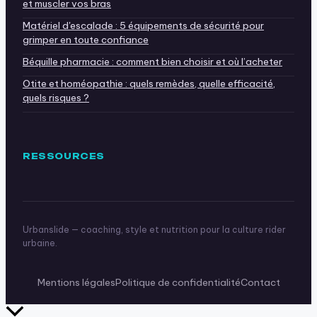
et muscler vos bras
Matériel d'escalade : 5 équipements de sécurité pour
grimper en toute confiance
Béquille pharmacie : comment bien choisir et où l’acheter
Otite et homéopathie : quels remèdes, quelle efficacité,
quels risques ?
RESSOURCES
Urbanslide — coaching, style et nutrition pour la culture rider
urbaine.
Mentions légales
Politique de confidentialité
Contact
Retour