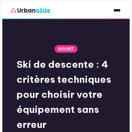
Urban
slide
Sport
Nutrition
SPORT
Santé & Bien-être
Ski de descente : 4
Loisirs
critères techniques
pour choisir votre
équipement sans
erreur