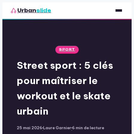
Urban
slide
Sport
Nutrition
SPORT
Santé & Bien-être
Street sport : 5 clés
Loisirs
pour maîtriser le
workout et le skate
urbain
25 mai 2026
Laure Garnier
6 min de lecture
·
·