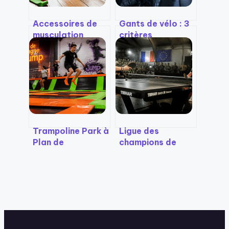
Accessoires de
Gants de vélo : 3
musculation
critères
maison : 5 outils
techniques pour
compacts pour
choisir la
progresser sans
protection idéale
encombrer votre
intérieur
Trampoline Park à
Ligue des
Plan de
champions de
Campagne : 1500
tennis de table :
m² de sauts, 5
16 clubs en quête
formules
de suprématie
adaptées et des
européenne
activités pour
tous les niveaux