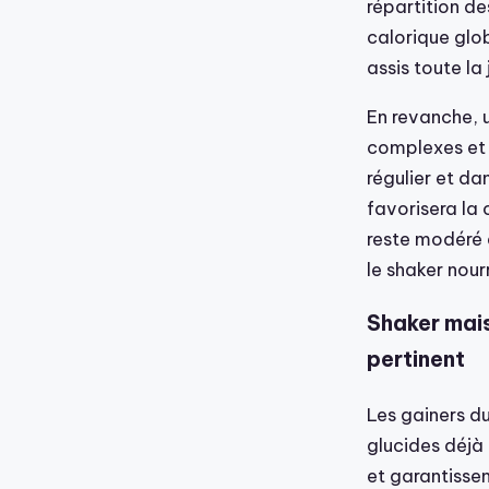
répartition de
calorique glob
assis toute la
En revanche, u
complexes et 
régulier et da
favorisera la 
reste modéré 
le shaker nou
Shaker mais
pertinent
Les gainers d
glucides déjà 
et garantissen