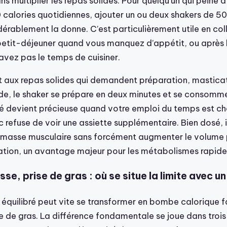
ns multiplier les repas solides. Pour quelqu’un qui peine à
calories quotidiennes, ajouter un ou deux shakers de 5
rablement la donne. C’est particulièrement utile en coll
 petit-déjeuner quand vous manquez d’appétit, ou après 
avez pas le temps de cuisiner.
 aux repas solides qui demandent préparation, masticat
rde, le shaker se prépare en deux minutes et se consomm
té devient précieuse quand votre emploi du temps est c
 refuse de voir une assiette supplémentaire. Bien dosé, 
 masse musculaire sans forcément augmenter le volume
ation, un avantage majeur pour les métabolismes rapide
se, prise de gras : où se situe la limite avec u
 équilibré peut vite se transformer en bombe calorique f
se de gras. La différence fondamentale se joue dans trois