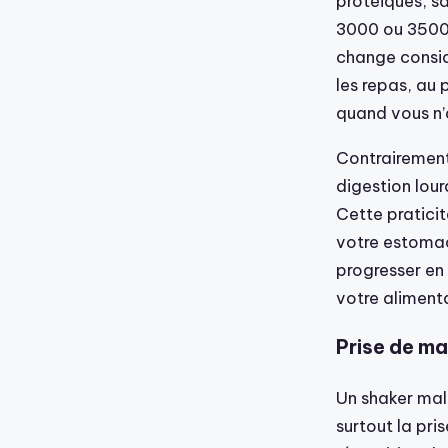
protéiques, sa
3000 ou 3500 
change considé
les repas, au
quand vous n’
Contrairement
digestion lou
Cette pratici
votre estomac
progresser en
votre aliment
Prise de mas
Un shaker mal
surtout la pri