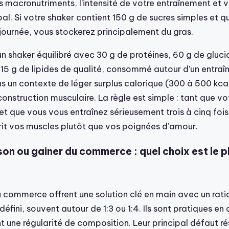
s macronutriments, l’intensité de votre entraînement et v
al. Si votre shaker contient 150 g de sucres simples et q
 journée, vous stockerez principalement du gras.
n shaker équilibré avec 30 g de protéines, 60 g de gluci
15 g de lipides de qualité, consommé autour d’un entra
ns un contexte de léger surplus calorique (300 à 500 kcal
construction musculaire. La règle est simple : tant que vo
et que vous vous entraînez sérieusement trois à cinq foi
rrit vos muscles plutôt que vos poignées d’amour.
on ou gainer du commerce : quel choix est le p
u commerce offrent une solution clé en main avec un rati
défini, souvent autour de 1:3 ou 1:4. Ils sont pratiques 
t une régularité de composition. Leur principal défaut ré