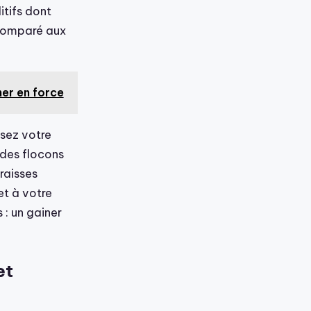
itifs dont
é comparé aux
ner en force
ssez votre
 des flocons
raisses
et à votre
 : un gainer
et