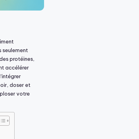
aiment
s seulement
 des protéines,
nt accélérer
’intégrer
ir, doser et
xploser votre