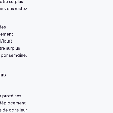
otre surplus
ue vous restez
des
înement
/jour),
tre surplus
s par semaine,
lus
o protéines-
en déplacement
side dans leur