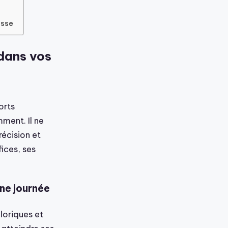
asse
dans vos
orts
ment. Il ne
écision et
fices, ses
ne journée
loriques et