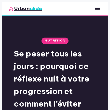
Urban
slide
Sport
Nutrition
NUTRITION
Santé & Bien-être
Se peser tous les
Loisirs
jours : pourquoi ce
réflexe nuit à votre
progression et
comment l’éviter