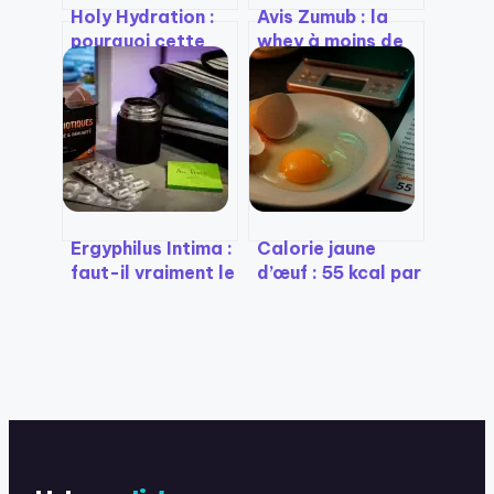
Holy Hydration :
Avis Zumub : la
pourquoi cette
whey à moins de
poudre remplace
20 € le kilo est-
avantageusement
elle une bonne
vos sodas
affaire ?
Ergyphilus Intima :
Calorie jaune
faut-il vraiment le
d’œuf : 55 kcal par
conserver au frigo
unité et 4 vérités
pour garantir son
sur ses graisses
efficacité ?