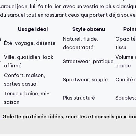
arouel jean, lui, fait le lien avec un vestiaire plus classiqu
 du sarouel tout en rassurant ceux qui portent déjà souv
Usage idéal
Style obtenu
Point
n
Naturel, fluide,
Opacité 
Été, voyage, détente
décontracté
tissu
Ville, quotidien, look
Volume 
o
Streetwear, pratique
affirmé
coupe
Confort, maison,
Sportwear, souple
Qualité 
sorties casual
Tenue urbaine, mi-
Plus structuré
Souples
saison
Galette protéinée : idées, recettes et conseils pour b