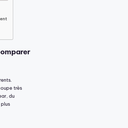
hent
comparer
rents.
coupe très
ear, du
 plus