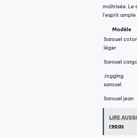
maîtrisée. Le s
l’esprit ample
Modèle
Sarouel coto
léger
Sarouel carg
Jogging
sarouel
Sarouel jean
LIRE AUSSI
repas