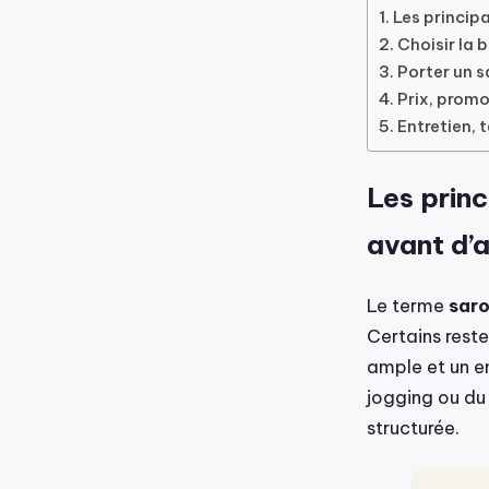
Les princip
Choisir la
Porter un 
Prix, promo
Entretien, t
Les prin
avant d’
Le terme
sar
Certains rest
ample et un e
jogging ou du
structurée.