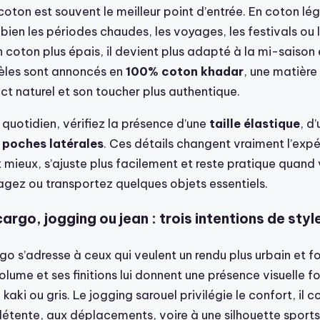
coton est souvent le meilleur point d’entrée. En coton lége
en les périodes chaudes, les voyages, les festivals ou l
 coton plus épais, il devient plus adapté à la mi-saison et
èles sont annoncés en
100% coton khadar
, une matière
t naturel et son toucher plus authentique.
quotidien, vérifiez la présence d’une
taille élastique
, d
e
poches latérales
. Ces détails changent vraiment l’expé
 mieux, s’ajuste plus facilement et reste pratique quand
gez ou transportez quelques objets essentiels.
argo, jogging ou jean : trois intentions de styl
go s’adresse à ceux qui veulent un rendu plus urbain et f
lume et ses finitions lui donnent une présence visuelle fo
 kaki ou gris. Le jogging sarouel privilégie le confort, il 
tente, aux déplacements, voire à une silhouette sport