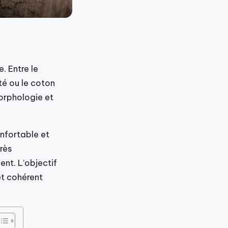
. Entre le
té ou le coton
morphologie et
onfortable et
très
nt. L’objectif
et cohérent