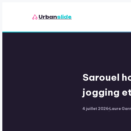
Urban
slide
Sarouel h
jogging et
4 juillet 2026
Laure Garn
·