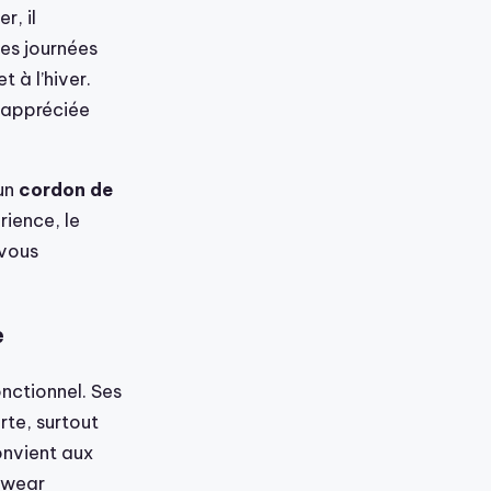
r, il
es journées
 à l’hiver.
 appréciée
’un
cordon de
rience, le
 vous
e
onctionnel. Ses
rte, surtout
convient aux
swear