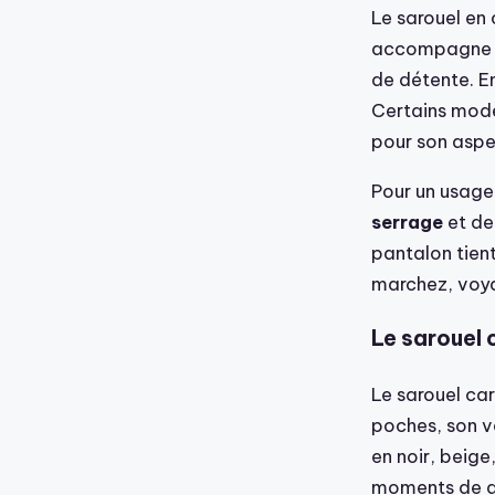
Le sarouel en 
accompagne bi
de détente. En
Certains mod
pour son aspec
Pour un usage 
serrage
et d
pantalon tient
marchez, voya
Le sarouel c
Le sarouel car
poches, son vo
en noir, beige,
moments de dé