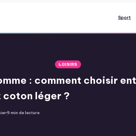
Sport
LOISIRS
omme : comment choisir ent
 coton léger ?
ier
9 min de lecture
·