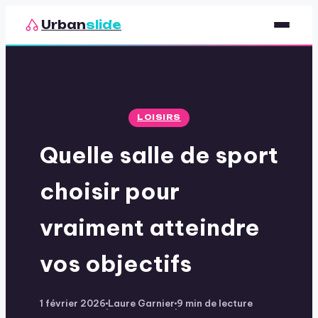
Urban
slide
Sport
Nutrition
LOISIRS
Santé & Bien-être
Quelle salle de sport
Loisirs
choisir pour
vraiment atteindre
vos objectifs
1 février 2026
Laure Garnier
9 min de lecture
·
·