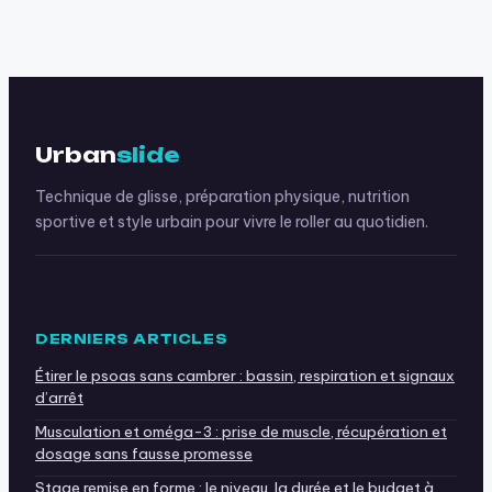
quand s’inquiéter
en profiter
et quoi faire ?
Urban
slide
Technique de glisse, préparation physique, nutrition
sportive et style urbain pour vivre le roller au quotidien.
DERNIERS ARTICLES
Étirer le psoas sans cambrer : bassin, respiration et signaux
d’arrêt
Musculation et oméga-3 : prise de muscle, récupération et
dosage sans fausse promesse
Stage remise en forme : le niveau, la durée et le budget à