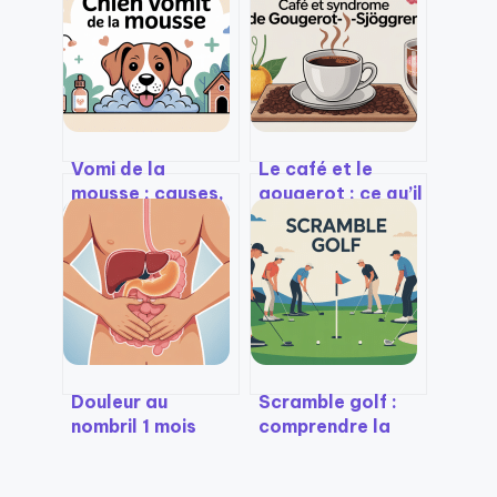
Vomi de la
Le café et le
mousse : causes,
gougerot : ce qu’il
risques et gestes
faut vraiment
à adopter
savoir
Douleur au
Scramble golf :
nombril 1 mois
comprendre la
après
formule, règles et
cœlioscopie :
stratégies pour