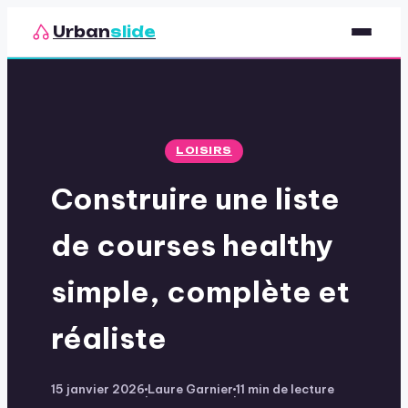
Urban
slide
Sport
Nutrition
LOISIRS
Santé & Bien-être
Construire une liste
Loisirs
de courses healthy
simple, complète et
réaliste
15 janvier 2026
Laure Garnier
11 min de lecture
·
·