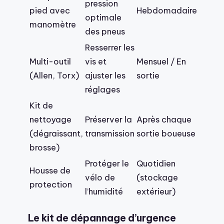
pression
pied avec
Hebdomadaire
optimale
manomètre
des pneus
Resserrer les
Multi-outil
vis et
Mensuel / En
(Allen, Torx)
ajuster les
sortie
réglages
Kit de
nettoyage
Préserver la
Après chaque
(dégraissant,
transmission
sortie boueuse
brosse)
Protéger le
Quotidien
Housse de
vélo de
(stockage
protection
l’humidité
extérieur)
Le kit de dépannage d’urgence