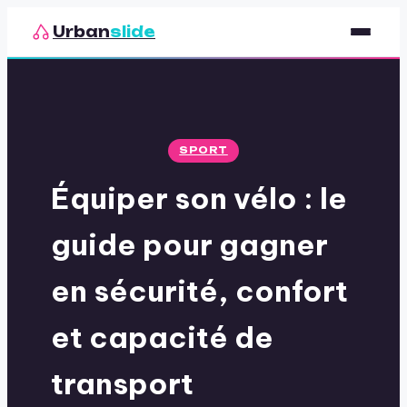
Urban
slide
Sport
Nutrition
SPORT
Santé & Bien-être
Équiper son vélo : le
Loisirs
guide pour gagner
en sécurité, confort
et capacité de
transport