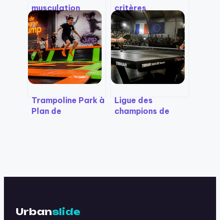
musculation
critères
maison : 5 outils
techniques pour
compacts pour
choisir la
progresser sans
protection idéale
encombrer votre
intérieur
Trampoline Park à
Ligue des
Plan de
champions de
Campagne : 1500
tennis de table :
m² de sauts, 5
16 clubs en quête
formules
de suprématie
adaptées et des
européenne
activités pour
tous les niveaux
Urban
slide