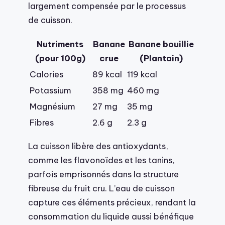
largement compensée par le processus
de cuisson.
Nutriments
Banane
Banane bouillie
(pour 100g)
crue
(Plantain)
Calories
89 kcal
119 kcal
Potassium
358 mg
460 mg
Magnésium
27 mg
35 mg
Fibres
2.6 g
2.3 g
La cuisson libère des antioxydants,
comme les flavonoïdes et les tanins,
parfois emprisonnés dans la structure
fibreuse du fruit cru. L’eau de cuisson
capture ces éléments précieux, rendant la
consommation du liquide aussi bénéfique