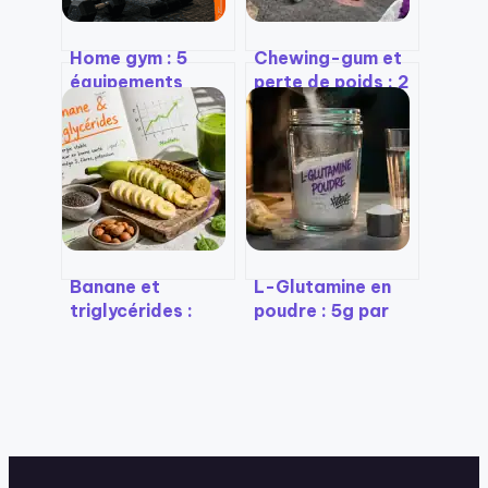
Home gym : 5
Chewing-gum et
équipements
perte de poids : 2
indispensables
calories par
pour transformer
dragée mais un
10 m² en salle de
piège surprenant
sport
pour l’appétit
Banane et
L-Glutamine en
triglycérides :
poudre : 5g par
faut-il vraiment
jour pour réparer
limiter ce fruit
vos intestins et
pour protéger vos
vos muscles
artères ?