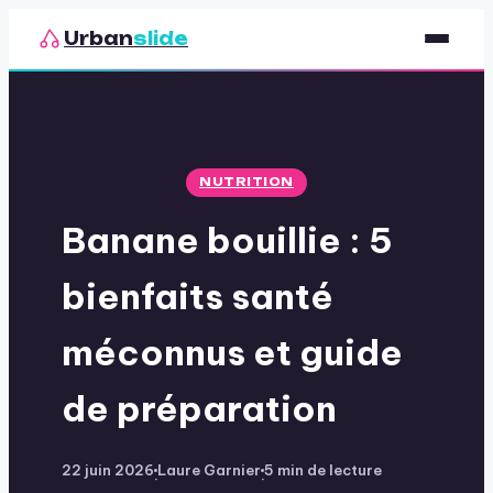
Urban
slide
Sport
Nutrition
NUTRITION
Santé & Bien-être
Banane bouillie : 5
Loisirs
bienfaits santé
méconnus et guide
de préparation
22 juin 2026
Laure Garnier
5 min de lecture
·
·