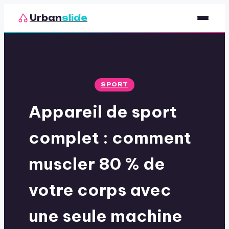
Urban
slide
Sport
Nutrition
SPORT
Santé & Bien-être
Appareil de sport
Loisirs
complet : comment
muscler 80 % de
votre corps avec
une seule machine