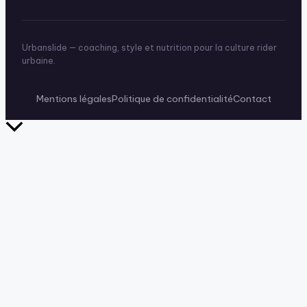
Urbanslide — coaching, style et nutrition pour la culture rider
urbaine.
Mentions légales
Politique de confidentialité
Contact
Retour
en
haut