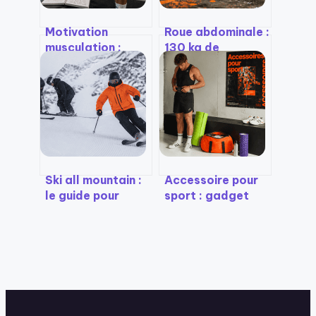
Motivation
Roue abdominale :
musculation :
130 kg de
l’erreur des 6
résistance et 4
séances par
étapes pour un
semaine qui vous
gainage efficace
fera arrêter en 3
sans risque
mois
Ski all mountain :
Accessoire pour
le guide pour
sport : gadget
choisir votre
marketing ou
largeur idéale de
levier réel de
80 à 100 mm
performance ?