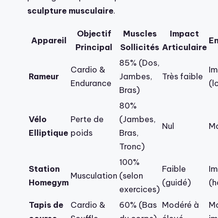
sculpture musculaire
.
Objectif
Muscles
Impact
Appareil
E
Principal
Sollicités
Articulaire
85% (Dos,
Cardio &
Im
Rameur
Jambes,
Très faible
Endurance
(l
Bras)
80%
Vélo
Perte de
(Jambes,
Nul
M
Elliptique
poids
Bras,
Tronc)
100%
Station
Faible
Im
Musculation
(selon
Homegym
(guidé)
(h
exercices)
Tapis de
Cardio &
60% (Bas
Modéré à
M