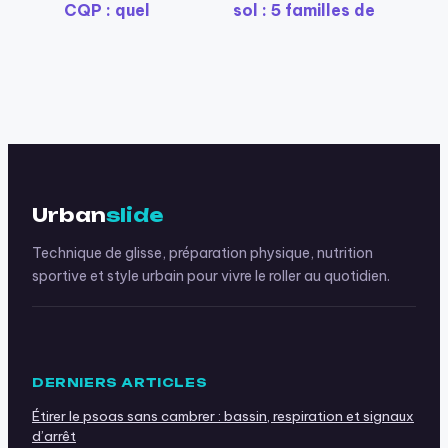
CQP : quel
sol : 5 familles de
diplôme pour
figures et les
construire votre
erreurs d’appui qui
carrière dans le
bloquent votre
sport ?
progression
Urban
slide
Technique de glisse, préparation physique, nutrition
sportive et style urbain pour vivre le roller au quotidien.
DERNIERS ARTICLES
Étirer le psoas sans cambrer : bassin, respiration et signaux
d’arrêt