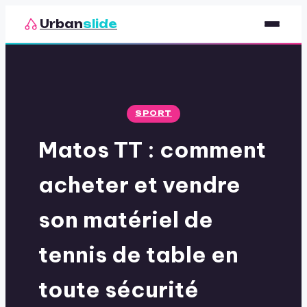
Urban
slide
Sport
Nutrition
SPORT
Santé & Bien-être
Matos TT : comment
Loisirs
acheter et vendre
son matériel de
tennis de table en
toute sécurité