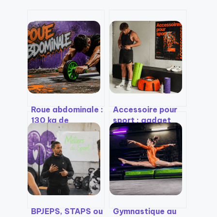
Roue abdominale :
Accessoire pour
130 kg de
sport : gadget
résistance et 4
marketing ou
étapes pour un
levier réel de
gainage efficace
performance ?
sans risque
BPJEPS, STAPS ou
Gymnastique au